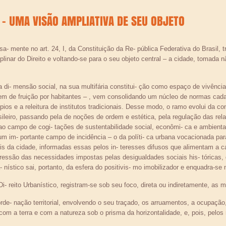
O – UMA VISÃO AMPLIATIVA DE SEU OBJETO
ssa- mente no art. 24, I, da Constituição da Re- pública Federativa do Brasil,
plinar do Direito e voltando-se para o seu objeto central – a cidade, tomada 
a di- mensão social, na sua multifária constitui- ção como espaço de vivênci
o bem de fruição por habitantes – , vem consolidando um núcleo de normas
ípios e a releitura de institutos tradicionais. Desse modo, o ramo evolui da c
asileiro, passando pela de noções de ordem e estética, pela regulação das re
r ao campo de cogi- tações de sustentabilidade social, econômi- ca e ambienta
um im- portante campo de incidência – o da políti- ca urbana vocacionada par
ais da cidade, informadas essas pelos in- teresses difusos que alimentam a c
essão das necessidades impostas pelas desigualdades sociais his- tóricas
- nístico sai, portanto, da esfera do positivis- mo imobilizador e enquadra-se n
- reito Urbanístico, registram-se sob seu foco, direta ou indiretamente, as mu
de- nação territorial, envolvendo o seu traçado, os arruamentos, a ocupação,
a com a terra e com a natureza sob o prisma da horizontalidade, e, pois, pelos