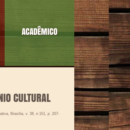
ACADÊMICO
NIO CULTURAL
iva, Brasília, v. 38, n.151, p. 207-