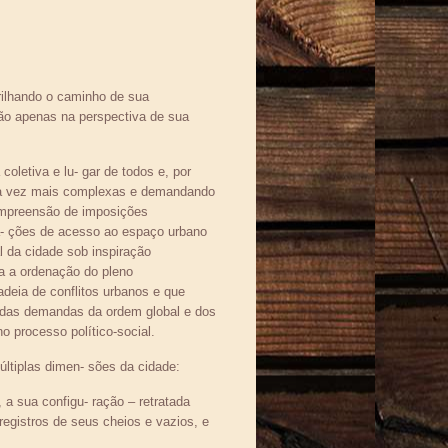
 trilhando o caminho de sua
não apenas na perspectiva de sua
a coletiva e lu- gar de todos e, por
 cada vez mais complexas e demandando
ompreensão de imposições
la- ções de acesso ao espaço urbano
l da cidade sob inspiração
a a ordenação do pleno
adeia de conflitos urbanos e que
, das demandas da ordem global e dos
o processo político-social.
́ltiplas dimen- sões da cidade:
 a sua configu- ração – retratada
 registros de seus cheios e vazios, e