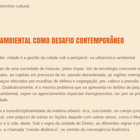
trimônio cultural.
CO-AMBIENTAL COMO DESAFIO CONTEMPORÂNEO
- nidade é a gestão da cidade sob a perspecti- va urbanístico–ambiental.
das de uma sociedade de massas, pelos impac- tos da tecnologia crescente e d
des, as capitais em processo de ex- pansão desordenada, as regiões metrop
̧os elitizados por muralhas de defesa e segregação, pre- valece a pressã
 ral. Qualitativamente, é o mesmo problema que se apresenta no âmbito de p
rio ambiental, sejam os agenciamentos espaciais transgressores, se- jam as pr
dade.
transdisciplinariedade da matéria urbanís- tica, suscitando, no campo jurídi
ntal, sem prejuízo de outras re- lações daquele com outros ramos, como o Mun
icas e à cida- dania. Sob o signo da unidade do Direito, as diferentes regras e
, a chamada “coesão dinâmica”, no sentido da convergência finalística.