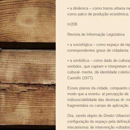
• a dinâmica – como trama urbana na 
como palco de produção econômica;
￼208
Revista de Informação Legislativa
• a sociológica – como espaço de repr
correspondentes graus de cidadania;
• a simbólica – como dado de cultura
sentidos, que captam e interpretam o
cultural- mente, dá identidade coleti
Castells (1977).
Esses planos da cidade, conquanto dis-
modo que a eventu- al percepção de 
indissociabilidade das diversas di- me
fragmentária no campo de aplicação.
Ora, sendo objeto do Direito Urbanís
configuração do espaço pela definiç
mecanismos de intervenção voltados p