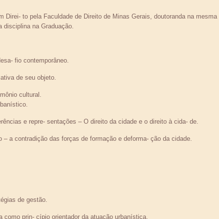
em Direi- to pela Faculdade de Direito de Minas Gerais, doutoranda na mesma a
a disciplina na Graduação.
desa- fio contemporâneo.
iativa de seu objeto.
imônio cultural.
banístico.
rências e repre- sentações – O direito da cidade e o direito à cida- de.
o – a contradição das forças de formação e deforma- ção da cidade.
tégias de gestão.
 como prin- cípio orientador da atuação urbanística.