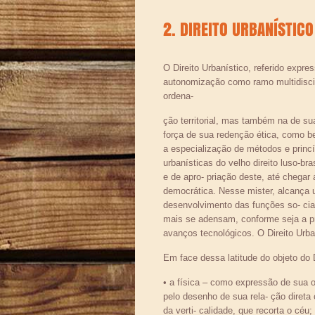
2. DIREITO URBANÍSTIC
O Direito Urbanístico, referido expre
autonomização como ramo multidisci
ordena-
ção territorial, mas também na de su
força de sua redenção ética, com
a especialização de métodos e princ
urbanísticas do velho direito luso-br
e de apro- priação deste, até chega
democrática. Nesse mister, alcança 
desenvolvimento das funções so- ci
mais se adensam, conforme seja a pr
avanços tecnológicos. O Direito Urba
Em face dessa latitude do objeto do Di
• a física – como expressão de sua or
pelo desenho de sua rela- ção diret
da verti- calidade, que recorta o céu;