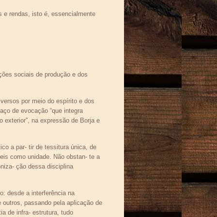
s e rendas, isto é, essencialmente
̧ões sociais de produção e dos
iversos por meio do espírito e dos
ço de evocação “que integra
o exterior”, na expressão de Borja e
o a par- tir de tessitura única, de
veis como unidade. Não obstan- te a
iza- ção dessa disciplina
: desde a interferência na
re outros, passando pela aplicação de
ia de infra- estrutura, tudo