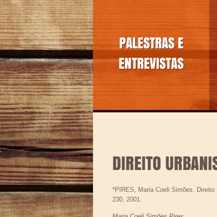
PALESTRAS E
ENTREVISTAS
DIREITO URBANI
*PIRES, Maria Coeli Simões. Direito U
230, 2001.
Maria Coeli Simões Pires