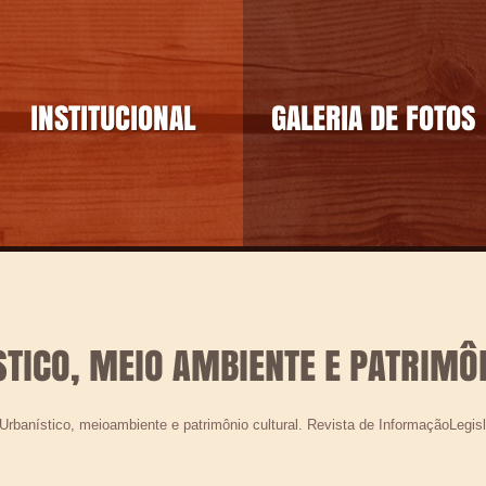
INSTITUCIONAL
GALERIA DE FOTOS
STICO, MEIO AMBIENTE E PATRIMÔ
rbanístico, meioambiente e patrimônio cultural. Revista de InformaçãoLegislat