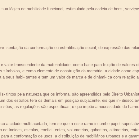
sua lógica de mobilidade funcional, estimulada pela cadeia de bens, serviço
e- sentação da conformação ou estratificação social, de expressão das relac
 e valor transcendente da materialidade, como base para fruição de valores d
s símbolos, e como elemento de construção da memória: a cidade como espa
va a seus habi- tantes e tem um valor de marca e de dinâmi- ca com relação a
 tintos pela natureza que os informa, são apreendidos pelo Direito Urbanístic
um dos estratos terá os demais em posição subjacente, eis que in- dissociá
nsões, as regulações são específicas, o que impõe a necessidade de harmon
tico a cidade multifacetada, tem-se que a esse ramo incumbe papel superlativo
ão de índices, escalas, coefici- entes, volumetrias, gabaritos, altimetrias, ent
ara a conformação de usos, a distribuição de mobiliários urbanos e a garant