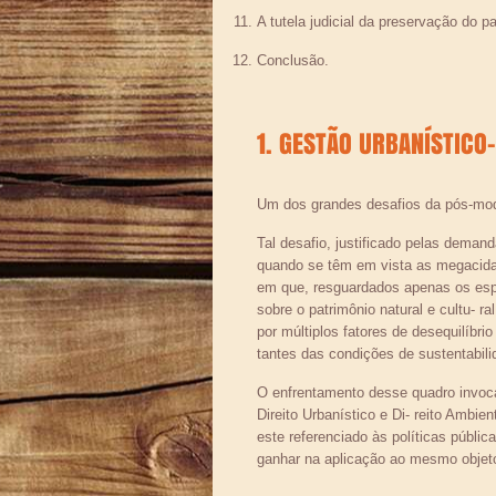
A tutela judicial da preservação do pa
Conclusão.
1. GESTÃO URBANÍSTI
Um dos grandes desafios da pós-moder
Tal desafio, justificado pelas deman
quando se têm em vista as megacida
em que, resguardados apenas os espac
sobre o patrimônio natural e cultu-
por múltiplos fatores de desequilíb
tantes das condições de sustentabili
O enfrentamento desse quadro invoca a 
Direito Urbanístico e Di- reito Ambie
este referenciado às políticas públ
ganhar na aplicação ao mesmo objeto