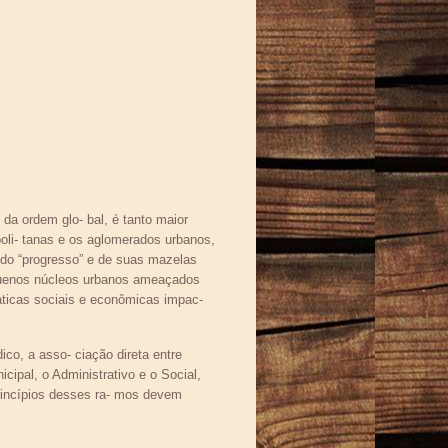
a ordem glo- bal, é tanto maior
oli- tanas e os aglomerados urbanos,
o do “progresso” e de suas mazelas
equenos núcleos urbanos ameaçados
áticas sociais e econômicas impac-
co, a asso- ciação direta entre
icipal, o Administrativo e o Social,
 princípios desses ra- mos devem